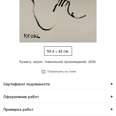
59.4 × 42 см.
Бумага, акрил. Уникальное произведение. 2026.
Посмотреть на стене
Сертификат подлинности
К каждому авторскому произведению мы
Оформление работ
прикладываем сертификат подлинности. Для товаров
При покупке произведения вы можете выбрать и
раздела SAMPLE СЕРИЯ сертификаты не
Примерка работ
оплатить вариант оформления. На сайте доступен
предусмотрены.