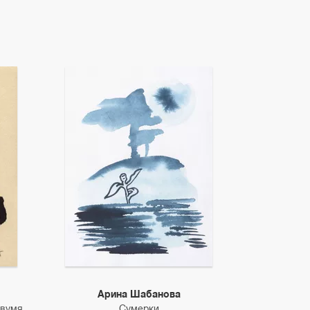
Арина Шабанова
двумя
Сумерки