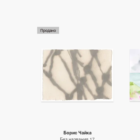
Продано
Борис Чайка
Без названия 17