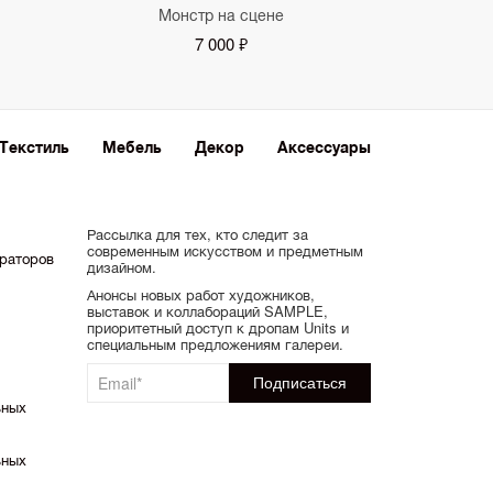
Монстр на сцене
7 000 ₽
Текстиль
Мебель
Декор
Аксессуары
Рассылка для тех, кто следит за
современным искусством и предметным
ораторов
дизайном.
Анонсы новых работ художников,
выставок и коллабораций SAMPLE,
приоритетный доступ к дропам Units и
специальным предложениям галереи.
ьных
ьных