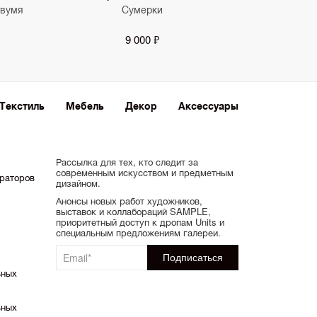
двумя
Сумерки
9 000 ₽
Текстиль
Мебель
Декор
Аксессуары
Рассылка для тех, кто следит за
современным искусством и предметным
ораторов
дизайном.
Анонсы новых работ художников,
выставок и коллабораций SAMPLE,
приоритетный доступ к дропам Units и
специальным предложениям галереи.
ьных
ьных