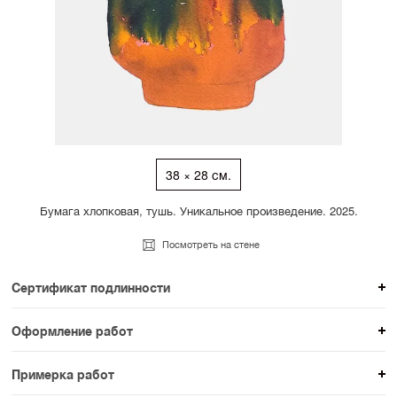
38 × 28 см.
Бумага хлопковая, тушь. Уникальное произведение. 2025.
Посмотреть на стене
Сертификат подлинности
К каждому авторскому произведению мы
Оформление работ
прикладываем сертификат подлинности. Для товаров
При покупке произведения вы можете выбрать и
раздела SAMPLE СЕРИЯ сертификаты не
Примерка работ
оплатить вариант оформления. На сайте доступен
предусмотрены.