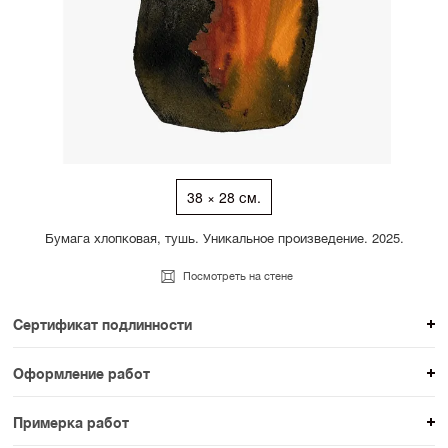
38 × 28 см.
Бумага хлопковая, тушь. Уникальное произведение. 2025.
Посмотреть на стене
Сертификат подлинности
К каждому авторскому произведению мы
Оформление работ
прикладываем сертификат подлинности. Для товаров
При покупке произведения вы можете выбрать и
раздела SAMPLE СЕРИЯ сертификаты не
Примерка работ
оплатить вариант оформления. На сайте доступен
предусмотрены.