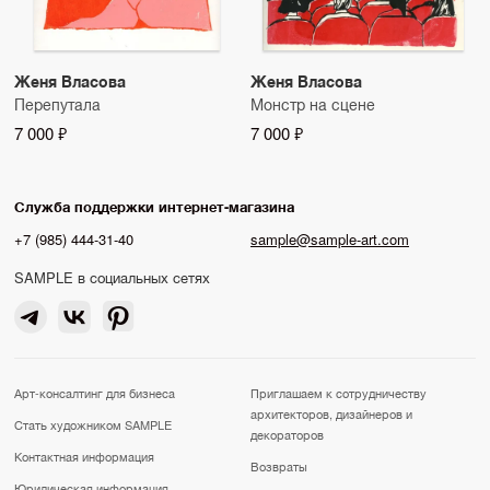
Женя Власова
Женя Власова
Перепутала
Монстр на сцене
7 000 ₽
7 000 ₽
Служба поддержки интернет-магазина
+7 (985) 444-31-40
sample@sample-art.com
SAMPLE в социальных сетях
Арт-консалтинг для бизнеса
Приглашаем к сотрудничеству
архитекторов, дизайнеров и
Стать художником SAMPLE
декораторов
Контактная информация
Возвраты
Юридическая информация