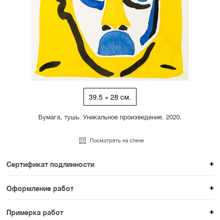
39.5 × 28 см.
Бумага, тушь. Уникальное произведение. 2020.
Посмотреть на стене
Сертификат подлинности
К каждому авторскому произведению мы
Оформление работ
прикладываем сертификат подлинности. Для товаров
При покупке произведения вы можете выбрать и
раздела SAMPLE СЕРИЯ сертификаты не
Примерка работ