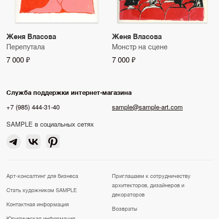
Женя Власова
Женя Власова
Перепутала
Монстр на сцене
7 000 ₽
7 000 ₽
Служба поддержки интернет-магазина
+7 (985) 444-31-40
sample@sample-art.com
SAMPLE в социальных сетях
Арт-консалтинг для бизнеса
Приглашаем к сотрудничеству
архитекторов, дизайнеров и
Стать художником SAMPLE
декораторов
Контактная информация
Возвраты
Юридическая информация