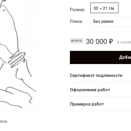
30 × 21 см.
Размер
Рамка
30 000 ₽
ИТОГО
6 плат
Добав
Сертификат подлинности
К каждому авторскому про
Оформление работ
подлинности. Для товаров
При покупке произведения 
предусмотрены.
Примерка работ
оформления. На сайте дос
На сайте доступен предпро
При необходимости консул
тене
масштабе. Мы можем орган
варианты обрамления. Срок
увидели, как они работают