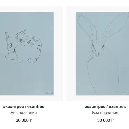
можно уточнить у консуль
экзантрес / exantres
экзантрес / exantres
Без названия
Без названия
30 000 ₽
30 000 ₽