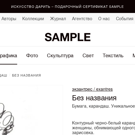
ИСКУССТВО ДАРИТЬ – ПОДАРОЧНЫЙ СЕРТИФИКАТ SAMPLE
Авторы
Коллекции
Журнал
Агентство
О нас
События
рафика
Фото
Скульптура
Свет
Текстиль
/
ДАШ
БЕЗ НАЗВАНИЯ
экзантрес / exantres
Без названия
Бумага, карандаш. Уникальное
Контурный черно-белый кара
женщины, обнимающей одного 
зарисовка.