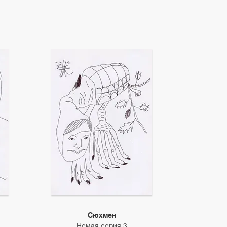
Сюхмен
Немая серия 3