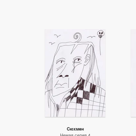
Сюхмен
Немая серия 4