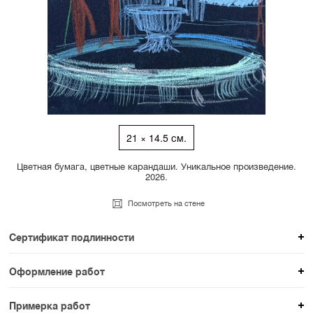
21 × 14.5 см.
Цветная бумага, цветные карандаши. Уникальное произведение.
2026.
Посмотреть на стене
Сертификат подлинности
К каждому авторскому произведению мы
Оформление работ
прикладываем сертификат подлинности. Для товаров
При покупке произведения вы можете выбрать и
раздела SAMPLE СЕРИЯ сертификаты не
Примерка работ