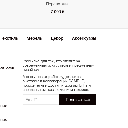
Перепутала
7 000 ₽
Текстиль
Мебель
Декор
Аксессуары
Рассылка для тех, кто следит за
современным искусством и предметным
ораторов
дизайном.
Анонсы новых работ художников,
выставок и коллабораций SAMPLE,
приоритетный доступ к дропам Units и
специальным предложениям галереи.
ьных
ьных