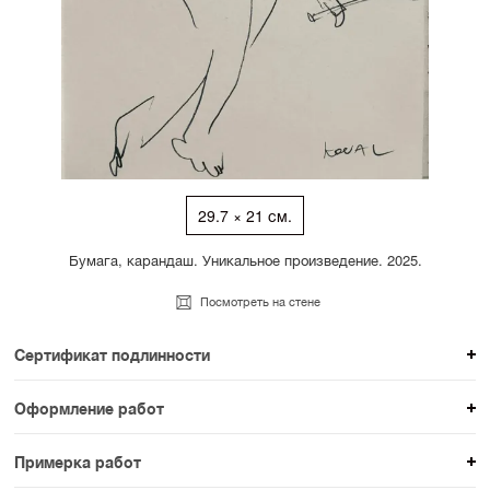
29.7 × 21 см.
Бумага, карандаш. Уникальное произведение. 2025.
Посмотреть на стене
Сертификат подлинности
К каждому авторскому произведению мы
Оформление работ
прикладываем сертификат подлинности. Для товаров
При покупке произведения вы можете выбрать и
раздела SAMPLE СЕРИЯ сертификаты не
Примерка работ
оплатить вариант оформления. На сайте доступен
предусмотрены.