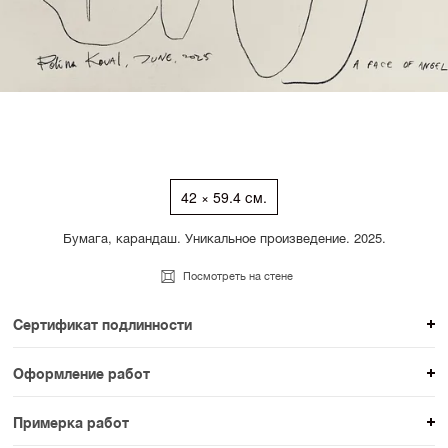
42 × 59.4 см.
Бумага, карандаш. Уникальное произведение. 2025.
Посмотреть на стене
Сертификат подлинности
К каждому авторскому произведению мы
Оформление работ
прикладываем сертификат подлинности. Для товаров
При покупке произведения вы можете выбрать и
раздела SAMPLE СЕРИЯ сертификаты не
Примерка работ
оплатить вариант оформления. На сайте доступен
предусмотрены.