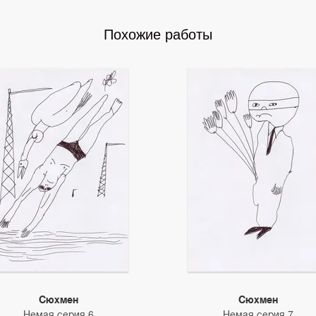
Похожие работы
Сюхмен
Сюхмен
Немая серия 6
Немая серия 7