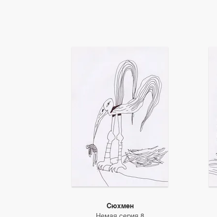
Сюхмен
Немая серия 8