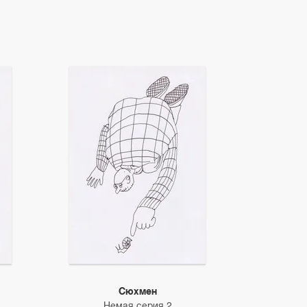
Сюхмен
Немая серия 2