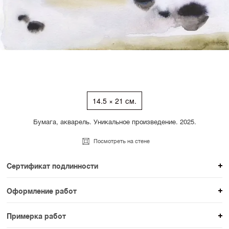
14.5 × 21 см.
Бумага, акварель. Уникальное произведение. 2025.
Посмотреть на стене
Сертификат подлинности
К каждому авторскому произведению мы
Оформление работ
прикладываем сертификат подлинности. Для товаров
При покупке произведения вы можете выбрать и
раздела SAMPLE СЕРИЯ сертификаты не
Примерка работ
оплатить вариант оформления. На сайте доступен
предусмотрены.