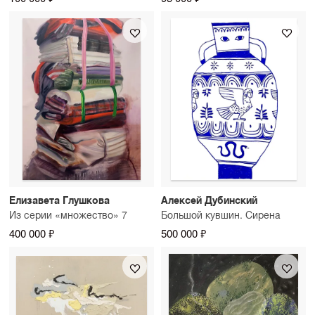
Елизавета Глушкова
Алексей Дубинский
Из серии «множество» 7
Большой кувшин. Сирена
400 000 ₽
500 000 ₽