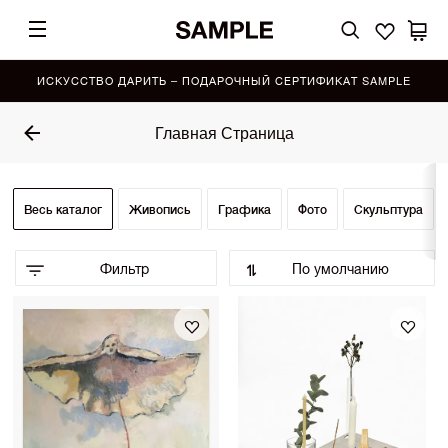
ИСКУССТВО ДАРИТЬ – ПОДАРОЧНЫЙ СЕРТИФИКАТ SAMPLE
Главная Страница
Весь каталог
Живопись
Графика
Фото
Скульптура
Фильтр
По умолчанию
По умолчанию (Выбор SAMPLE)
•
По возрастанию цены
По убыванию цены
Сначала показать новинки