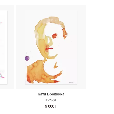
Катя Бровкина
вокруг
9 000 ₽