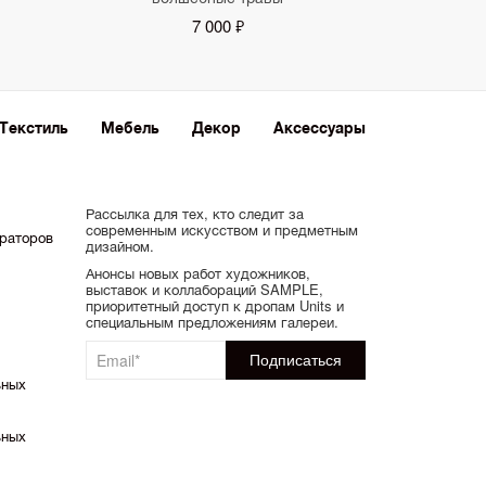
7 000 ₽
Текстиль
Мебель
Декор
Аксессуары
Рассылка для тех, кто следит за
современным искусством и предметным
ораторов
дизайном.
Анонсы новых работ художников,
выставок и коллабораций SAMPLE,
приоритетный доступ к дропам Units и
специальным предложениям галереи.
ьных
ьных