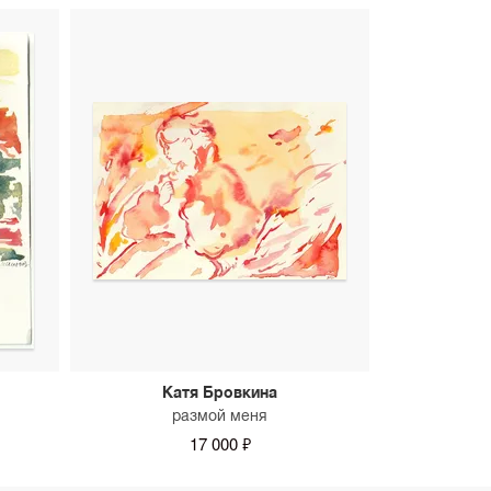
Катя Бровкина
размой меня
17 000 ₽