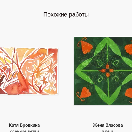
Похожие работы
Катя Бровкина
Женя Власова
осенние ветви
Клещ