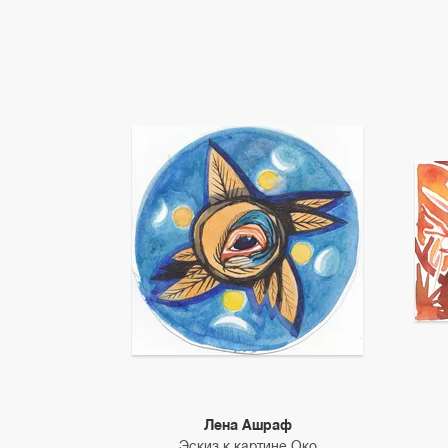
Лена Ашраф
Эскиз к картине Око