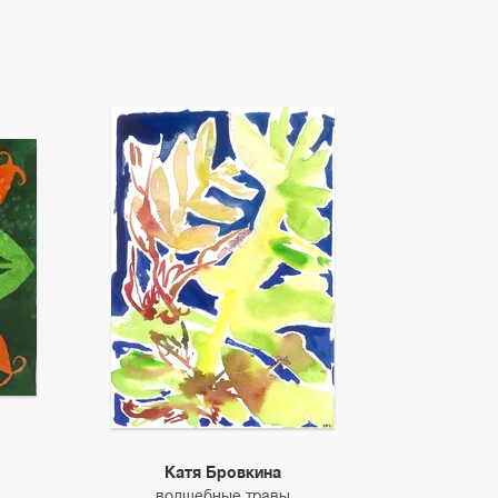
Катя Бровкина
волшебные травы