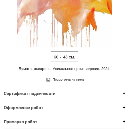
60 × 48 см.
Бумага, акварель. Уникальное произведение. 2024.
Посмотреть на стене
Сертификат подлинности
К каждому авторскому произведению мы
Оформление работ
прикладываем сертификат подлинности. Для товаров
При покупке произведения вы можете выбрать и
раздела SAMPLE СЕРИЯ сертификаты не
Примерка работ
оплатить вариант оформления. На сайте доступен
предусмотрены.