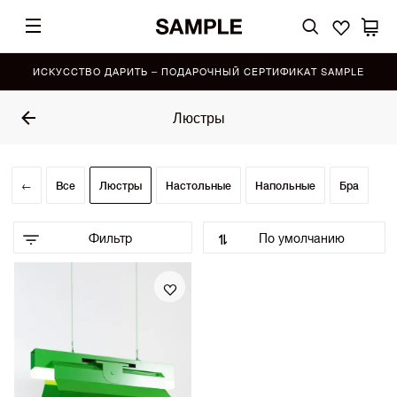
ИСКУССТВО ДАРИТЬ – ПОДАРОЧНЫЙ СЕРТИФИКАТ SAMPLE
Люстры
←
Все
Люстры
Настольные
Напольные
Бра
Фильтр
По умолчанию
По умолчанию (Выбор SAMPLE)
•
По возрастанию цены
По убыванию цены
Сначала показать новинки