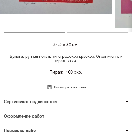
24.5 × 22 см.
Бумага, ручная печать типографской краской. Ограниченный
тираж. 2024.
Тираж: 100 экз.
Посмотреть на стене
Сертификат подлинности
К каждому авторскому произведению мы
Оформление работ
прикладываем сертификат подлинности. Для товаров
При покупке произведения вы можете выбрать и
раздела SAMPLE СЕРИЯ сертификаты не
Примерка работ