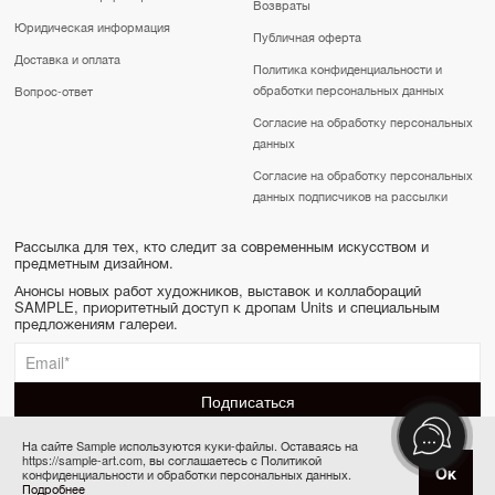
Возвраты
Юридическая информация
Публичная оферта
Доставка и оплата
Политика конфиденциальности и
обработки персональных данных
Вопрос-ответ
Согласие на обработку персональных
данных
Согласие на обработку персональных
данных подписчиков на рассылки
Рассылка для тех, кто следит за современным искусством и
предметным дизайном.
Анонсы новых работ художников, выставок и коллабораций
SAMPLE, приоритетный доступ к дропам Units и специальным
предложениям галереи.
На сайте Sample используются куки-файлы. Оставаясь на
https://sample-art.com, вы соглашаетесь с Политикой
SAMPLE | Online gallery & Auction © 2022-2026
Ок
конфиденциальности и обработки персональных данных.
Купить за 5 000 ₽
Сделано в Апривер
Подробнее
6 платежей по 833 ₽ в месяц