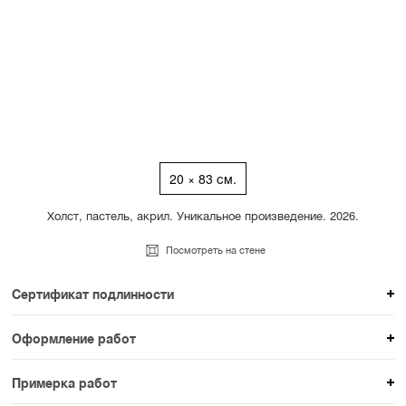
20 × 83 см.
Холст, пастель, акрил. Уникальное произведение. 2026.
Посмотреть на стене
Сертификат подлинности
К каждому авторскому произведению мы
Оформление работ
прикладываем сертификат подлинности. Для товаров
При покупке произведения вы можете выбрать и
раздела SAMPLE СЕРИЯ сертификаты не
Примерка работ
оплатить вариант оформления. На сайте доступен
предусмотрены.