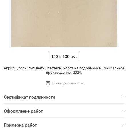
120 × 100 см.
Акрил, уголь, пигменты, пастель, холст на подрамнике . Уникальное
произведение. 2024.
Посмотреть на стене
Сертификат подлинности
К каждому авторскому произведению мы
Оформление работ
прикладываем сертификат подлинности. Для товаров
При покупке произведения вы можете выбрать и
раздела SAMPLE СЕРИЯ сертификаты не
Примерка работ