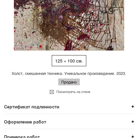
125 × 100 см.
Холст, смешанная техника. Уникальное произведение. 2023.
Продано
Посмотреть на стене
Сертификат подлинности
К каждому авторскому произведению мы
Оформление работ
прикладываем сертификат подлинности. Для товаров
При покупке произведения вы можете выбрать и
раздела SAMPLE СЕРИЯ сертификаты не
Примерка работ