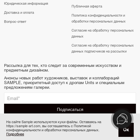
Юридическая информация
Публичная оферта
Доставка и оплата
Политика конфиденциальности и
обработки персональных данных
Вопрос-ответ
Согласие на обработку персональных
данных
Согласие на обработку персональных
данных подписчиков на рассылки
Рассылка для тех, кто следит за современным искусством и
предметным дизайном.
Анонсы новых работ художников, выставок и коллабораций
SAMPLE, приоритетный доступ к дропам Units и специальным
предложениям галереи.
На сайте Sample используются куки-файлы. Оставаясь на
https://sample-art.com, вы соглашаетесь с Политикой
SAMPLE | Online gallery & Auction © 2022-2026
Ок
конфиденциальности и обработки персональных данных.
Товар отсутствует
Сделано в Апривер
Подробнее