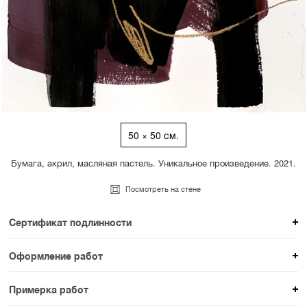
50 × 50 см.
Бумага, акрил, масляная пастель. Уникальное произведение. 2021.
Посмотреть на стене
Сертификат подлинности
К каждому авторскому произведению мы
Оформление работ
прикладываем сертификат подлинности. Для товаров
При покупке произведения вы можете выбрать и
раздела SAMPLE СЕРИЯ сертификаты не
Примерка работ
оплатить вариант оформления. На сайте доступен
предусмотрены.