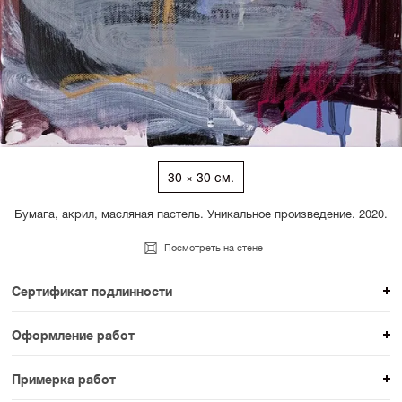
30 × 30 см.
Бумага, акрил, масляная пастель. Уникальное произведение. 2020.
Посмотреть на стене
Сертификат подлинности
К каждому авторскому произведению мы
Оформление работ
прикладываем сертификат подлинности. Для товаров
При покупке произведения вы можете выбрать и
раздела SAMPLE СЕРИЯ сертификаты не
Примерка работ
оплатить вариант оформления. На сайте доступен
предусмотрены.