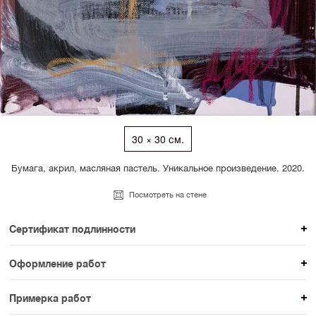
30 × 30 см.
Бумага, акрил, масляная пастель. Уникальное произведение. 2020.
Посмотреть на стене
Сертификат подлинности
К каждому авторскому произведению мы
Оформление работ
прикладываем сертификат подлинности. Для товаров
При покупке произведения вы можете выбрать и
раздела SAMPLE СЕРИЯ сертификаты не
Примерка работ
оплатить вариант оформления. На сайте доступен
предусмотрены.