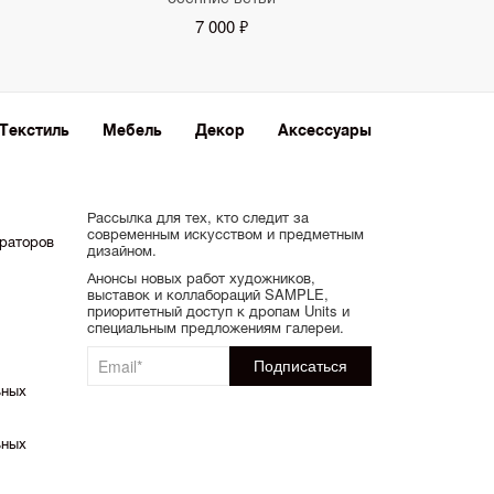
7 000 ₽
Текстиль
Мебель
Декор
Аксессуары
Рассылка для тех, кто следит за
современным искусством и предметным
ораторов
дизайном.
Анонсы новых работ художников,
выставок и коллабораций SAMPLE,
приоритетный доступ к дропам Units и
специальным предложениям галереи.
ьных
ьных