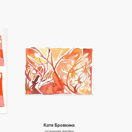
Катя Бровкина
осенние ветви