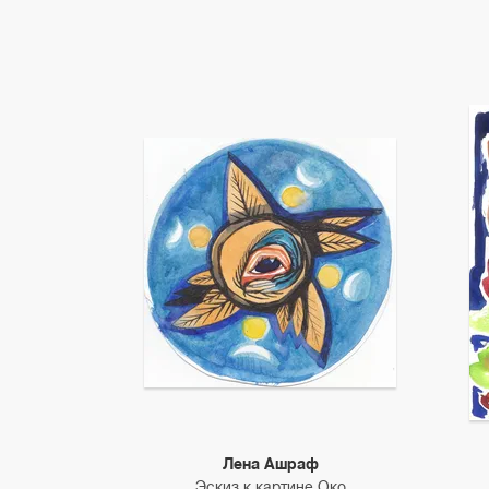
Лена Ашраф
Эскиз к картине Око