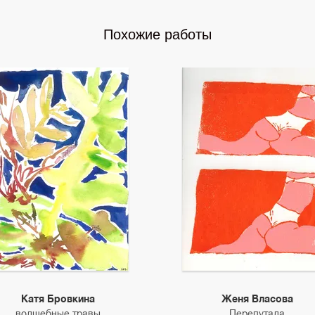
Похожие работы
Катя Бровкина
Женя Власова
волшебные травы
Перепутала