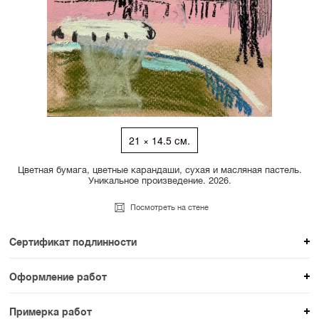
21 × 14.5 см.
Цветная бумага, цветные карандаши, сухая и масляная пастель.
Уникальное произведение. 2026.
Посмотреть на стене
Сертификат подлинности
К каждому авторскому произведению мы
Оформление работ
прикладываем сертификат подлинности. Для товаров
При покупке произведения вы можете выбрать и
раздела SAMPLE СЕРИЯ сертификаты не
Примерка работ