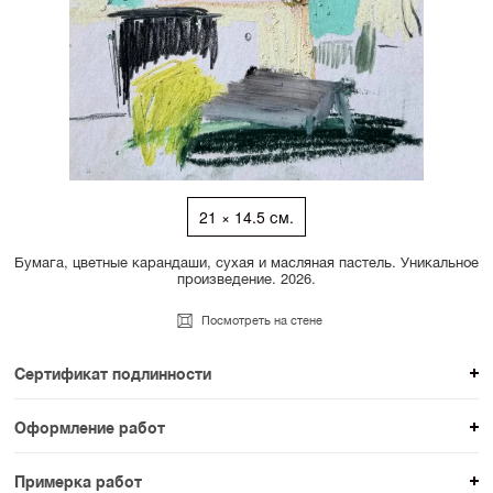
21 × 14.5 см.
Бумага, цветные карандаши, сухая и масляная пастель. Уникальное
произведение. 2026.
Посмотреть на стене
Сертификат подлинности
К каждому авторскому произведению мы
Оформление работ
прикладываем сертификат подлинности. Для товаров
При покупке произведения вы можете выбрать и
раздела SAMPLE СЕРИЯ сертификаты не
Примерка работ