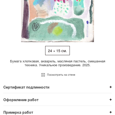
24 × 15 см.
Бумага хлопковая, акварель, масляная пастель, смешанная
техника. Уникальное произведение. 2025.
Посмотреть на стене
Сертификат подлинности
К каждому авторскому произведению мы
Оформление работ
прикладываем сертификат подлинности. Для товаров
При покупке произведения вы можете выбрать и
раздела SAMPLE СЕРИЯ сертификаты не
Примерка работ