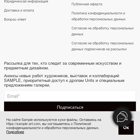
Юридическая информация
Публичная оферта
Доставка и оплата
Политика конфиденциальности и
обработки персональных данных
Вопрос-ответ
Согласие на обработку персональных
данных
Согласие на обработку персональных
данных подписчиков на рассылки
Рассылка для тех, кто следит за современным искусством и
предметным дизайном.
Анонсы новых работ художников, выставок и коллабораций
SAMPLE, приоритетный доступ к дропам Units и специальным
предложениям галереи.
На сайте Sample используются куки-файлы. Оставаясь на
https://sample-art.com, вы соглашаетесь с Политикой
SAMPLE | Online gallery & Auction © 2022-2026
Ок
конфиденциальности и обработки персональных данных.
Купить за 25 000 ₽
Сделано в Апривер
Подробнее
6 платежей по 4 167 ₽ в месяц