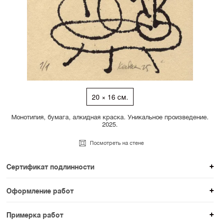
20 × 16 см.
Монотипия, бумага, алкидная краска. Уникальное произведение.
2025.
Посмотреть на стене
Сертификат подлинности
К каждому авторскому произведению мы
Оформление работ
прикладываем сертификат подлинности. Для товаров
При покупке произведения вы можете выбрать и
раздела SAMPLE СЕРИЯ сертификаты не
Примерка работ