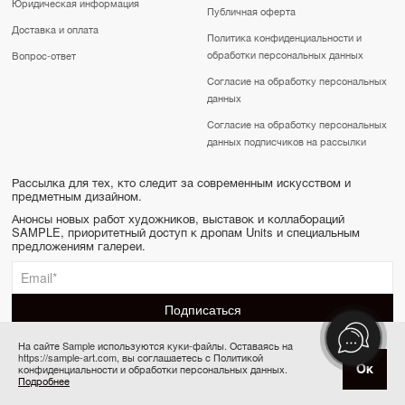
Юридическая информация
Публичная оферта
Доставка и оплата
Политика конфиденциальности и
обработки персональных данных
Вопрос-ответ
Согласие на обработку персональных
данных
Согласие на обработку персональных
данных подписчиков на рассылки
Рассылка для тех, кто следит за современным искусством и
предметным дизайном.
Анонсы новых работ художников, выставок и коллабораций
SAMPLE, приоритетный доступ к дропам Units и специальным
предложениям галереи.
На сайте Sample используются куки-файлы. Оставаясь на
https://sample-art.com, вы соглашаетесь с Политикой
SAMPLE | Online gallery & Auction © 2022-2026
Ок
конфиденциальности и обработки персональных данных.
Купить за 9 000 ₽
Сделано в Апривер
Подробнее
6 платежей по 1 500 ₽ в месяц