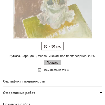
65 × 50 см.
Бумага, карандаш, масло. Уникальное произведение. 2025.
Продано
Посмотреть на стене
Сертификат подлинности
К каждому авторскому произведению мы
Оформление работ
прикладываем сертификат подлинности. Для товаров
При покупке произведения вы можете выбрать и
раздела SAMPLE СЕРИЯ сертификаты не
Примерка работ