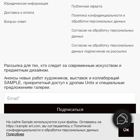
Юридическая информация
Публичная оферта
Доставка и оплата
Политика конфиденциальности и
обработки персональных данных
Вопрос-ответ
Согласие на обработку персональных
данных
Согласие на обработку персональных
данных подписчиков на рассылки
Рассылка для тех, кто следит за современным искусством и
предметным дизайном.
Анонсы новых работ художников, выставок и коллабораций
SAMPLE, приоритетный доступ к дропам Units и специальным
предложениям галереи.
На сайте Sample используются куки-файлы. Оставаясь на
https://sample-art.com, вы соглашаетесь с Политикой
SAMPLE | Online gallery & Auction © 2022-2026
Ок
конфиденциальности и обработки персональных данных.
Товар отсутствует
Сделано в Апривер
Подробнее