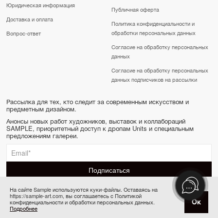
Юридическая информация
Публичная оферта
Доставка и оплата
Политика конфиденциальности и
обработки персональных данных
Вопрос-ответ
Согласие на обработку персональных
данных
Согласие на обработку персональных
данных подписчиков на рассылки
Рассылка для тех, кто следит за современным искусством и
предметным дизайном.
Анонсы новых работ художников, выставок и коллабораций
SAMPLE, приоритетный доступ к дропам Units и специальным
предложениям галереи.
На сайте Sample используются куки-файлы. Оставаясь на
https://sample-art.com, вы соглашаетесь с Политикой
SAMPLE | Online gallery & Auction © 2022-2026
Ок
конфиденциальности и обработки персональных данных.
Товар отсутствует
Сделано в Апривер
Подробнее