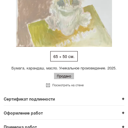
65 × 50 см.
Бумага, карандаш, масло. Уникальное произведение. 2025.
Продано
Посмотреть на стене
Сертификат подлинности
К каждому авторскому произведению мы
Оформление работ
прикладываем сертификат подлинности. Для товаров
При покупке произведения вы можете выбрать и
раздела SAMPLE СЕРИЯ сертификаты не
Примерка работ