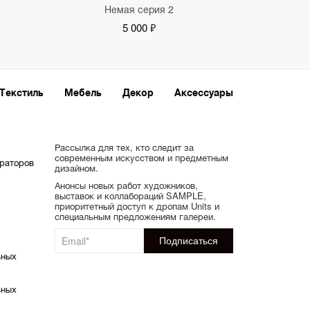
Немая серия 2
5 000 ₽
Текстиль
Мебель
Декор
Аксессуары
Рассылка для тех, кто следит за
современным искусством и предметным
ораторов
дизайном.
Анонсы новых работ художников,
выставок и коллабораций SAMPLE,
приоритетный доступ к дропам Units и
специальным предложениям галереи.
ьных
ьных