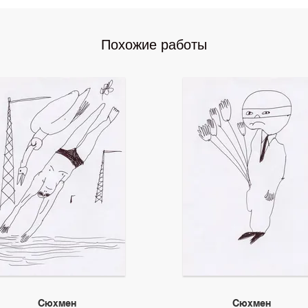
Похожие работы
Сюхмен
Сюхмен