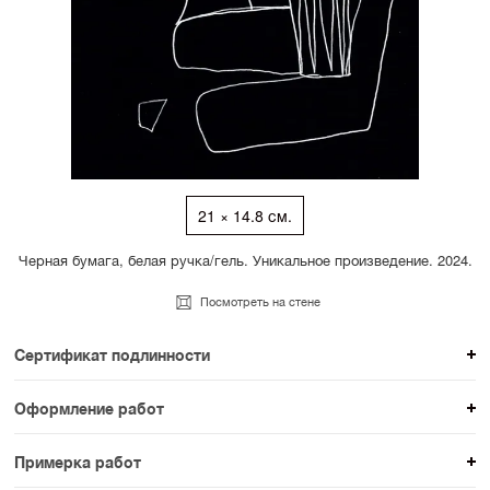
21 × 14.8 см.
Черная бумага, белая ручка/гель. Уникальное произведение. 2024.
Посмотреть на стене
Сертификат подлинности
К каждому авторскому произведению мы
Оформление работ
прикладываем сертификат подлинности. Для товаров
При покупке произведения вы можете выбрать и
раздела SAMPLE СЕРИЯ сертификаты не
Примерка работ
оплатить вариант оформления. На сайте доступен
предусмотрены.