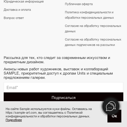
Юридическая информация
Публичная оферта
Доставка и оплата
Политика конфиденциальности и
обработки персональных данных
Вопрос-ответ
Согласие на обработку персональных
данных
Согласие на обработку персональных
данных подписчиков на рассылки
Рассылка для тех, кто следит за современным искусством и
предметным дизайном.
Анонсы новых работ художников, выставок и коллабораций
SAMPLE, приоритетный доступ к дропам Units и специальным
предложениям галереи.
На сайте Sample используются куки-файлы. Оставаясь на
https://sample-art.com, вы соглашаетесь с Политикой
SAMPLE | Online gallery & Auction © 2022-2026
Ок
конфиденциальности и обработки персональных данных.
Купить за 25 000 ₽
Сделано в Апривер
Подробнее
6 платежей по 4 167 ₽ в месяц