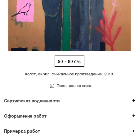
90 × 80 см.
Холст, акрил. Уникальное произведение. 2018.
Посмотреть на стене
Сертификат подлинности
К каждому авторскому произведению мы
Оформление работ
прикладываем сертификат подлинности. Для товаров
При покупке произведения вы можете выбрать и
раздела SAMPLE СЕРИЯ сертификаты не
Примерка работ
оплатить вариант оформления. На сайте доступен
предусмотрены.