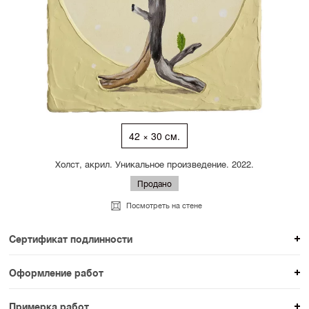
42 × 30 см.
Холст, акрил. Уникальное произведение. 2022.
Продано
Посмотреть на стене
Сертификат подлинности
К каждому авторскому произведению мы
Оформление работ
прикладываем сертификат подлинности. Для товаров
При покупке произведения вы можете выбрать и
раздела SAMPLE СЕРИЯ сертификаты не
Примерка работ