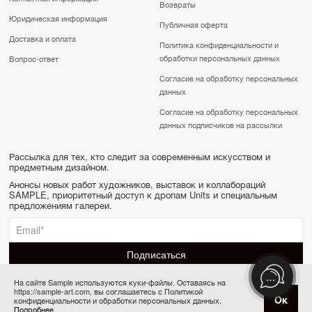
Возвраты
Юридическая информация
Публичная оферта
Доставка и оплата
Политика конфиденциальности и
обработки персональных данных
Вопрос-ответ
Согласие на обработку персональных
данных
Согласие на обработку персональных
данных подписчиков на рассылки
Рассылка для тех, кто следит за современным искусством и
предметным дизайном.
Анонсы новых работ художников, выставок и коллабораций
SAMPLE, приоритетный доступ к дропам Units и специальным
предложениям галереи.
На сайте Sample используются куки-файлы. Оставаясь на
https://sample-art.com, вы соглашаетесь с Политикой
SAMPLE | Online gallery & Auction © 2022-2026
Ок
конфиденциальности и обработки персональных данных.
Товар отсутствует
Сделано в Апривер
Подробнее