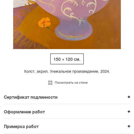
150 × 120 см.
Холст, акрил. Уникальное произведение. 2024.
Посмотреть на стене
Сертификат подлинности
К каждому авторскому произведению мы
Оформление работ
прикладываем сертификат подлинности. Для товаров
При покупке произведения вы можете выбрать и
раздела SAMPLE СЕРИЯ сертификаты не
Примерка работ
оплатить вариант оформления. На сайте доступен
предусмотрены.