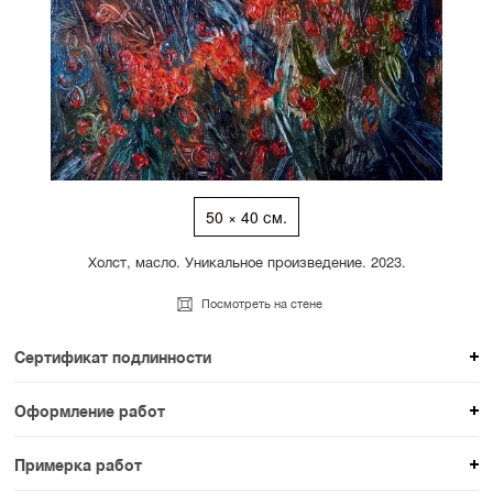
50 × 40 см.
Холст, масло. Уникальное произведение. 2023.
Посмотреть на стене
Сертификат подлинности
К каждому авторскому произведению мы
Оформление работ
прикладываем сертификат подлинности. Для товаров
При покупке произведения вы можете выбрать и
раздела SAMPLE СЕРИЯ сертификаты не
Примерка работ
оплатить вариант оформления. На сайте доступен
предусмотрены.