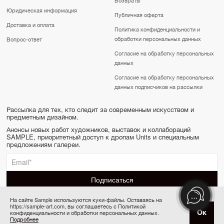
Юридическая информация
Публичная оферта
Доставка и оплата
Политика конфиденциальности и
обработки персональных данных
Вопрос-ответ
Согласие на обработку персональных
данных
Согласие на обработку персональных
данных подписчиков на рассылки
Рассылка для тех, кто следит за современным искусством и
предметным дизайном.
Анонсы новых работ художников, выставок и коллабораций
SAMPLE, приоритетный доступ к дропам Units и специальным
предложениям галереи.
На сайте Sample используются куки-файлы. Оставаясь на
https://sample-art.com, вы соглашаетесь с Политикой
SAMPLE | Online gallery & Auction © 2022-2026
Ок
конфиденциальности и обработки персональных данных.
Купить за 150 000 ₽
Сделано в Апривер
Подробнее
6 платежей по 25 000 ₽ в месяц