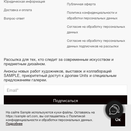
Юридическая информация
Публичная оферта
Доставка и оплата
Политика конфиденциальности и
обработки персональных данных
Вопрос-ответ
Согласие на обработку персональных
данных
Согласие на обработку персональных
данных подписчиков на рассылки
Рассылка для тех, кто следит за современным искусством и
предметным дизайном.
Анонсы новых работ художников, выставок и коллабораций
SAMPLE, приоритетный доступ к дропам Units и специальным
предложениям галереи.
На сайте Sample используются куки-файлы. Оставаясь на
https://sample-art.com, вы соглашаетесь с Политикой
SAMPLE | Online gallery & Auction © 2022-2026
Ок
конфиденциальности и обработки персональных данных.
Купить за 25 000 ₽
Сделано в Апривер
Подробнее
6 платежей по 4 167 ₽ в месяц