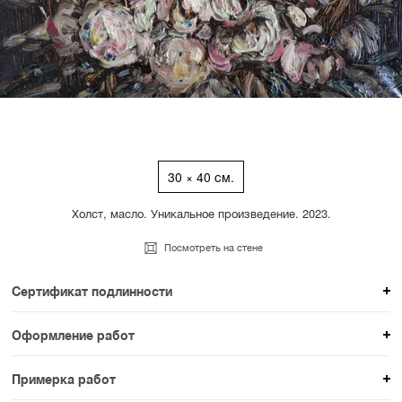
30 × 40 см.
Холст, масло. Уникальное произведение. 2023.
Посмотреть на стене
Сертификат подлинности
К каждому авторскому произведению мы
Оформление работ
прикладываем сертификат подлинности. Для товаров
При покупке произведения вы можете выбрать и
раздела SAMPLE СЕРИЯ сертификаты не
Примерка работ
оплатить вариант оформления. На сайте доступен
предусмотрены.