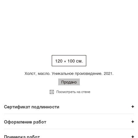
120 × 100 см.
Холст, масло. Уникальное произведение. 2021.
Продано
Посмотреть на стене
Сертификат подлинности
К каждому авторскому произведению мы
Оформление работ
прикладываем сертификат подлинности. Для товаров
При покупке произведения вы можете выбрать и
раздела SAMPLE СЕРИЯ сертификаты не
Примерка работ