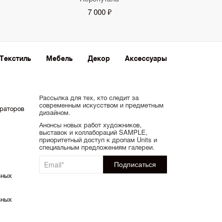
7 000 ₽
Текстиль
Мебель
Декор
Аксессуары
Рассылка для тех, кто следит за
современным искусством и предметным
ораторов
дизайном.
Анонсы новых работ художников,
выставок и коллабораций SAMPLE,
приоритетный доступ к дропам Units и
специальным предложениям галереи.
ьных
ьных