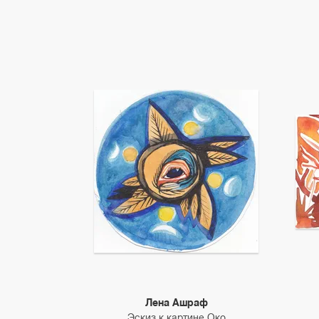
Лена Ашраф
Эскиз к картине Око