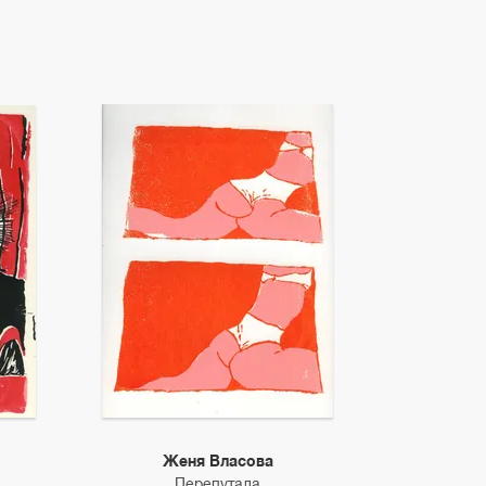
Женя Власова
Перепутала