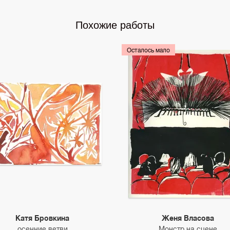
Похожие работы
Осталось мало
Катя Бровкина
Женя Власова
осенние ветви
Монстр на сцене