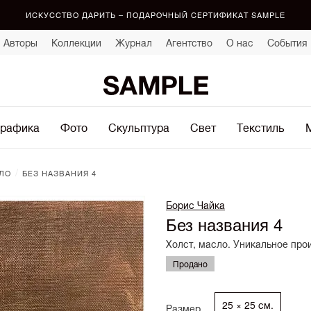
ИСКУССТВО ДАРИТЬ – ПОДАРОЧНЫЙ СЕРТИФИКАТ SAMPLE
Авторы
Коллекции
Журнал
Агентство
О нас
События
рафика
Фото
Скульптура
Свет
Текстиль
/
ЛО
БЕЗ НАЗВАНИЯ 4
Борис Чайка
Без названия 4
Холст, масло. Уникальное про
Продано
25 × 25 см.
Размер