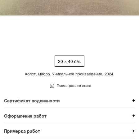
20 × 40 см.
Холст, масло. Уникальное произведение. 2024.
Посмотреть на стене
Сертификат подлинности
К каждому авторскому произведению мы
Оформление работ
прикладываем сертификат подлинности. Для товаров
При покупке произведения вы можете выбрать и
раздела SAMPLE СЕРИЯ сертификаты не
Примерка работ
оплатить вариант оформления. На сайте доступен
предусмотрены.