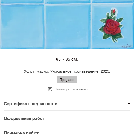
65 × 65 см.
Холст, масло. Уникальное произведение. 2025.
Продано
Посмотреть на стене
Сертификат подлинности
К каждому авторскому произведению мы
Оформление работ
прикладываем сертификат подлинности. Для товаров
При покупке произведения вы можете выбрать и
раздела SAMPLE СЕРИЯ сертификаты не
Примерка работ