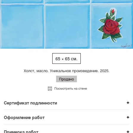
65 × 65 см.
Холст, масло. Уникальное произведение. 2025.
Продано
Посмотреть на стене
Сертификат подлинности
К каждому авторскому произведению мы
Оформление работ
прикладываем сертификат подлинности. Для товаров
При покупке произведения вы можете выбрать и
раздела SAMPLE СЕРИЯ сертификаты не
Примерка работ