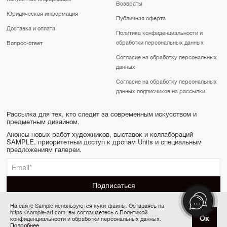
Возвраты
Юридическая информация
Публичная оферта
Доставка и оплата
Политика конфиденциальности и
обработки персональных данных
Вопрос-ответ
Согласие на обработку персональных
данных
Согласие на обработку персональных
данных подписчиков на рассылки
Рассылка для тех, кто следит за современным искусством и
предметным дизайном.
Анонсы новых работ художников, выставок и коллабораций
SAMPLE, приоритетный доступ к дропам Units и специальным
предложениям галереи.
На сайте Sample используются куки-файлы. Оставаясь на
https://sample-art.com, вы соглашаетесь с Политикой
SAMPLE | Online gallery & Auction © 2022-2026
Ок
конфиденциальности и обработки персональных данных.
Товар отсутствует
Сделано в Апривер
Подробнее