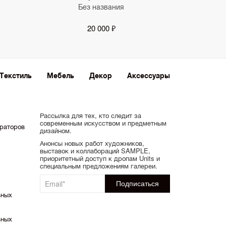
Без названия
20 000 ₽
Текстиль
Мебель
Декор
Аксессуары
Рассылка для тех, кто следит за
современным искусством и предметным
ораторов
дизайном.
Анонсы новых работ художников,
выставок и коллабораций SAMPLE,
приоритетный доступ к дропам Units и
специальным предложениям галереи.
ьных
ьных