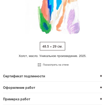
48.5 × 29 см.
Холст, масло. Уникальное произведение. 2025.
Посмотреть на стене
Сертификат подлинности
К каждому авторскому произведению мы
Оформление работ
прикладываем сертификат подлинности. Для товаров
При покупке произведения вы можете выбрать и
раздела SAMPLE СЕРИЯ сертификаты не
Примерка работ
оплатить вариант оформления. На сайте доступен
предусмотрены.