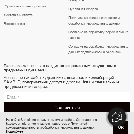
Юридическая информация
Публичная оферта
Доставка и оплата
Политика конфиденциальности и
обработки персональных данных
Вопрос-ответ
Согласие на обработку персональных
данных
Согласие на обработку персональных
данных подписчиков на рассылки
Рассылка для тех, кто следит за современным искусством и
предметным дизайном.
Анонсы новых работ художников, выставок и коллабораций
SAMPLE, приоритетный доступ к дропам Units и специальным
предложениям галереи.
На сайте Sample используются куки-файлы. Оставаясь на
https://sample-art.com, вы соглашаетесь с Политикой
SAMPLE | Online gallery & Auction © 2022-2026
Ок
конфиденциальности и обработки персональных данных.
Купить за 80 000 ₽
Сделано в Апривер
Подробнее
6 платежей по 13 333 ₽ в месяц