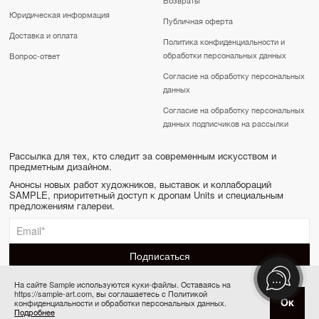
Юридическая информация
Публичная оферта
Доставка и оплата
Политика конфиденциальности и
обработки персональных данных
Вопрос-ответ
Согласие на обработку персональных
данных
Согласие на обработку персональных
данных подписчиков на рассылки
Рассылка для тех, кто следит за современным искусством и
предметным дизайном.
Анонсы новых работ художников, выставок и коллабораций
SAMPLE, приоритетный доступ к дропам Units и специальным
предложениям галереи.
На сайте Sample используются куки-файлы. Оставаясь на
https://sample-art.com, вы соглашаетесь с Политикой
SAMPLE | Online gallery & Auction © 2022-2026
Ок
конфиденциальности и обработки персональных данных.
Купить за 80 000 ₽
Сделано в Апривер
Подробнее
6 платежей по 13 333 ₽ в месяц