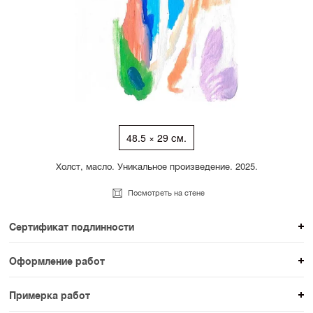
48.5 × 29 см.
Холст, масло. Уникальное произведение. 2025.
Посмотреть на стене
Сертификат подлинности
К каждому авторскому произведению мы
Оформление работ
прикладываем сертификат подлинности. Для товаров
При покупке произведения вы можете выбрать и
раздела SAMPLE СЕРИЯ сертификаты не
Примерка работ
оплатить вариант оформления. На сайте доступен
предусмотрены.