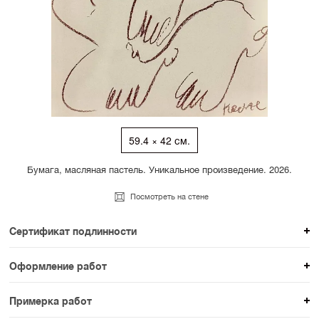
59.4 × 42 см.
Бумага, масляная пастель. Уникальное произведение. 2026.
Посмотреть на стене
Сертификат подлинности
К каждому авторскому произведению мы
Оформление работ
прикладываем сертификат подлинности. Для товаров
При покупке произведения вы можете выбрать и
раздела SAMPLE СЕРИЯ сертификаты не
Примерка работ
оплатить вариант оформления. На сайте доступен
предусмотрены.